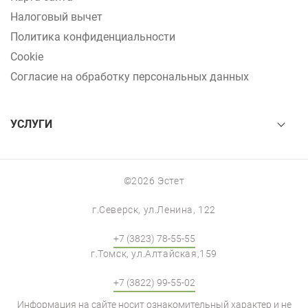
Налоговый вычет
Политика конфиденциальности
Cookie
Согласие на обработку персональных данных
УСЛУГИ
©2026 Эстет
г.Северск, ул.Ленина, 122
Для улучшения работы сайта и сбора
аналитических данных (включая
+7 (3823) 78-55-55
Яндекс.Метрику) мы используем файлы
г.Томск, ул.Алтайская,159
cookie. Нажимая «Принять», вы даёте
согласие на их использование, а также на
+7 (3822) 99-55-02
обработку персональных данных. Подробнее
— в
Политике использования файлов cookie
и
Информация на сайте носит ознакомительный характер и не