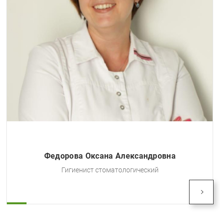
сана Александровна
Тарасова
 стоматологический
Гигиенист