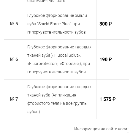
системой-1челюсть
Глубокое фторирование эмали
300
₽
№ 5
зуба "Shield Force Plus" -при
гиперчувствительности зубов
Глубокое фторирование твердых
тканей зуба(« Fluocal Solut»,
190
₽
№ 6
«Fluorprotector», «Фторлак»), при
гиперчувствительности зубов
Глубокое фторирование твердых
тканей зуба (Аппликация
1 575
₽
№ 7
фтористого геля на все группы
зубов)
Информация на сайте носит