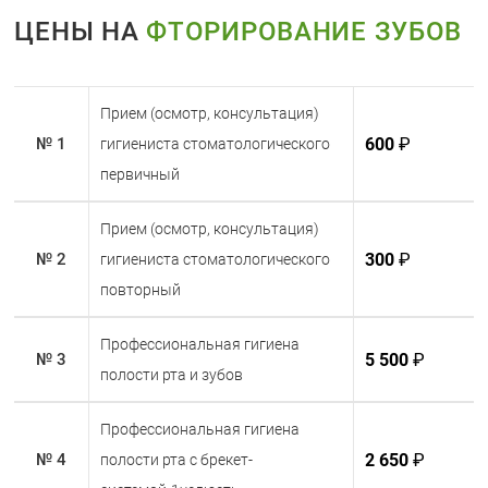
вашим стоматологом, подходит ли Вам эта
ЦЕНЫ НА
ФТОРИРОВАНИЕ ЗУБОВ
процедура, и позаботьтесь о здоровье своих
зубов уже сегодня!
Прием (осмотр, консультация)
600
₽
№ 1
гигиениста стоматологического
первичный
Прием (осмотр, консультация)
300
₽
№ 2
гигиениста стоматологического
повторный
Профессиональная гигиена
5 500
₽
№ 3
полости рта и зубов
Профессиональная гигиена
2 650
₽
№ 4
полости рта с брекет-