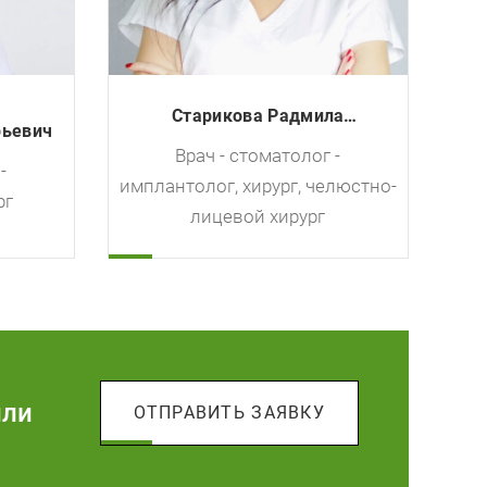
Старикова Радмила
рьевич
Александровна
Врач - стоматолог -
-
имплантолог, хирург, челюстно-
рг
лицевой хирург
или
ОТПРАВИТЬ ЗАЯВКУ