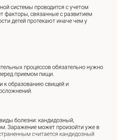
ной системы проводится с учетом
ет факторы, связанные с развитием
ости детей протекают иначе чем у
ительных процессов обязательно нужно
 перед приемом пищи.
ти к образованию свищей и
 осложнений.
виды болезни: кандидозный,
ом. Заражение может произойти уже в
страненным считается кандидозный