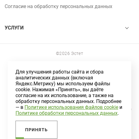
Согласие на обработку персональных данных
УСЛУГИ
©2026 Эстет
г.Северск, ул.Ленина, 122
Для улучшения работы сайта и сбора
аналитических данных (включая
+7 (3823) 78-55-55
Яндекс.Метрику) мы используем файлы
г.Томск, ул.Алтайская,159
cookie. Нажимая «Принять», вы даёте
согласие на их использование, а также на
+7 (3822) 99-55-02
обработку персональных данных. Подробнее
— в
Политике использования файлов cookie
и
Информация на сайте носит ознакомительный характер и не
Политике обработки персональных данных
.
является публичной офертой, определяемой положениями
статьи 437 Гражданского кодекса РФ
ПРИНЯТЬ