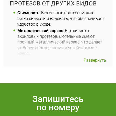
ПРОТЕЗОВ ОТ ДРУГИХ ВИДОВ
Съемность
: Бюгельные протезы можно
легко снимать и надевать, что обеспечивает
удобство в уходе.
Металлический каркас
: В отличие от
акриловых протезов, бюгельные имеют
прочный металлический каркас, что делает
их более долговечными и устойчивыми к
износу.
Минимальная инвазивность
: Бюгельные
Развернуть
протезы требуют минимального
вмешательства в здоровье оставшихся
зубов и десен.
ПРЕИМУЩЕСТВА БЮГЕЛЬНЫХ
ПРОТЕЗОВ
Запишитесь
Комфорт
: Благодаря индивидуальной
по номеру
подгонке бюгельные протезы обеспечивают
высокий уровень комфорта.