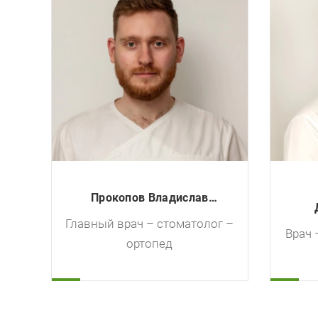
Долганов Григорий
ог –
Александрович
Врач – стоматолог – ортопед
Вра