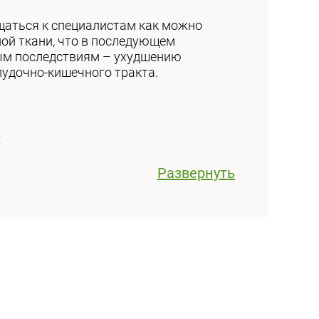
щаться к специалистам как можно
ной ткани, что в последующем
ным последствиям – ухудшению
лудочно-кишечного тракта.
:
;
Развернуть
ьной операции любой сложности.