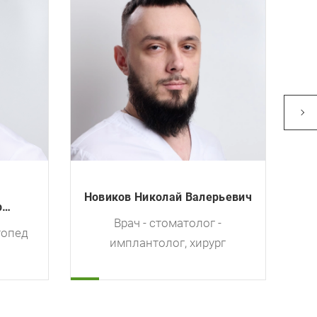
Старикова Радмила
ерьевич
Александровна
Врач - стоматолог -
г -
имплантолог, хирург, челюстно-
ург
лицевой хирург