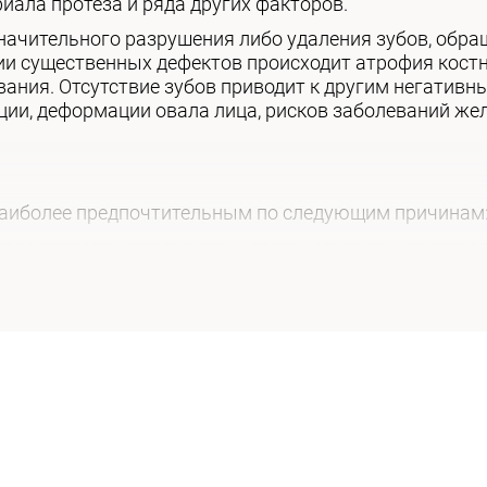
иала протеза и ряда других факторов.
начительного разрушения либо удаления зубов, обра
чии существенных дефектов происходит атрофия кост
ания. Отсутствие зубов приводит к другим негатив
ции, деформации овала лица, рисков заболеваний же
наиболее предпочтительным по следующим причинам
ля установки как съемных, так и несъемных протезов
вует соседние зубы в зубном ряду;
кани;
лноценного пережевывания пищи;
тетической составляющей;
ся и не причиняю дискомфорт пациенту;
говечен, позволяет решить проблему на десятки лет.
меют высокую квалификацию для проведения дентал