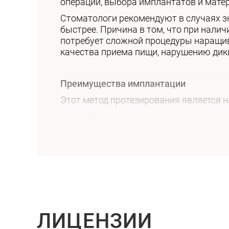
операции, выбора имплантатов и матер
Стоматологи рекомендуют в случаях з
быстрее. Причина в том, что при нали
потребует сложной процедуры наращив
качества приема пищи, нарушению дик
Преимущества имплантации
Этот метод протезирования является 
имплантаты могут применятся д
устранение дефектов не задейст
сохраняются функций костной т
восстанавливается функция по
результат обладает высокой эс
имплантаты хорошо приживают
данный вид протезирования дол
Врачи-стоматологи клиники «Эстет» и
ЛИЦЕНЗИИ