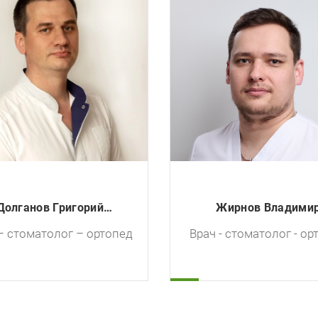
Новиков Николай Вал
Жирнов Владимир
Врач - стоматоло
Александрович
ч - стоматолог - ортопед
имплантолог, хир