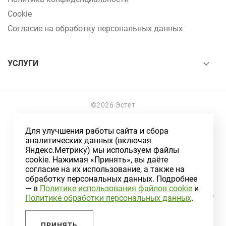
Cookie
Согласие на обработку персональных данных
УСЛУГИ
©2026 Эстет
г.Северск, ул.Ленина, 122
Для улучшения работы сайта и сбора
аналитических данных (включая
+7 (3823) 78-55-55
Яндекс.Метрику) мы используем файлы
г.Томск, ул.Алтайская,159
cookie. Нажимая «Принять», вы даёте
согласие на их использование, а также на
обработку персональных данных. Подробнее
+7 (3822) 99-55-02
— в
Политике использования файлов cookie
и
Информация на сайте носит ознакомительный характер и не
Политике обработки персональных данных
.
является публичной офертой, определяемой положениями
статьи 437 Гражданского кодекса РФ
ПРИНЯТЬ