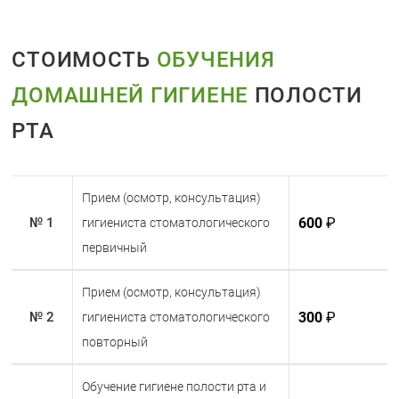
про зубную нить для удаления остатков
пищи между зубами.
СТОИМОСТЬ
ОБУЧЕНИЯ
Правильный выбор щетки:
Используйте
мягкую щетку и меняйте ее каждые 3
ДОМАШНЕЙ ГИГИЕНЕ
ПОЛОСТИ
месяца.
Регулярные визиты к стоматологу:
Не
РТА
забывайте проходить профилактические
осмотры каждые 6 месяцев.
Прием (осмотр, консультация)
600
₽
№ 1
гигиениста стоматологического
первичный
Прием (осмотр, консультация)
300
₽
№ 2
гигиениста стоматологического
повторный
Обучение гигиене полости рта и