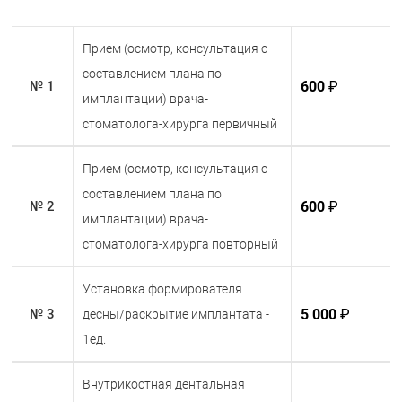
имплантации более гибким и удобным.
Зубные импланты Straumann — это не только
Прием (осмотр, консультация с
надежное решение для восстановления улыбки,
составлением плана по
но и результат передовых технологий, которые
600
₽
№ 1
имплантации) врача-
обеспечивают высокий уровень комфорта и
долговечности. Выбирая импланты Straumann,
стоматолога-хирурга первичный
пациенты могут быть уверены в качестве и
безопасности своего лечения.
Прием (осмотр, консультация с
составлением плана по
600
₽
№ 2
имплантации) врача-
стоматолога-хирурга повторный
Установка формирователя
5 000
₽
№ 3
десны/раскрытие имплантата -
1ед.
Внутрикостная дентальная