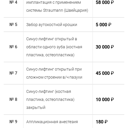
58 000
₽
№ 4
имплантация с применением
системы Straumann (Швейцария)
5 000
₽
№ 5
Забор аутокостной крошки
Синус-лифтинг открытый в
30 000
₽
№ 6
области одного зуба (костная
пластика, остеопластика)
Синус-лифтинг открытый при
45 000
₽
№ 7
сложном строении в/ч пазухи
Синус-лифтинг (костная
10 000
₽
№ 8
пластика, остеопластика)
закрытый
180
₽
№ 9
Аппликационная анестезия