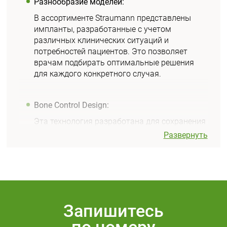
Разнообразие моделей:
В ассортименте Straumann представлены
импланты, разработанные с учетом
различных клинических ситуаций и
потребностей пациентов. Это позволяет
врачам подбирать оптимальные решения
для каждого конкретного случая.
Bone Control Design:
Эта технология разработана для сохранения
объема мягких тканей десен и минимизации
Развернуть
травмирования при установке импланта.
Благодаря этому срок заживления после
имплантации значительно сокращается, а
риск утраты костной ткани снижается.
Запишитесь
Сплав Roxolid:
Импланты из сплава Roxolid, состоящего из