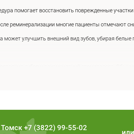
дура помогает восстановить поврежденные участки 
сле реминерализации многие пациенты отмечают сни
 может улучшить внешний вид зубов, убирая белые п
состояния зубов и рекомендаций стоматолога. Обычн
 риска кариеса может потребоваться более частое в
а, чистите зубы дважды в день и используйте зубную 
 и сладких продуктов в течение первых 24 часов посл
ога для профилактических осмотров и рекомендаций.
Томск
+7 (3822) 99-55-02
ил