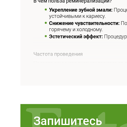
В чем польза реминерализации?
Укрепление зубной эмали:
Проце
устойчивыми к кариесу.
Снижение чувствительности:
По
горячему и холодному.
Эстетический эффект:
Процедура
Частота проведения
Частота реминерализации зависит от 
месяцев, однако в случае повышенного
Правила ухода после процедуры
Соблюдайте гигиену полости рт
Избегайте употребления кислых
Регулярно посещайте стоматол
Запишитесь