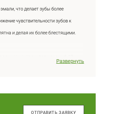
эмали, что делает зубы более
жение чувствительности зубов к
ятна и делая их более блестящими.
о процедуру проводят каждые 6-12
Развернуть
мешательство.
нить.
е процедуры.
и
ОТПРАВИТЬ ЗАЯВКУ