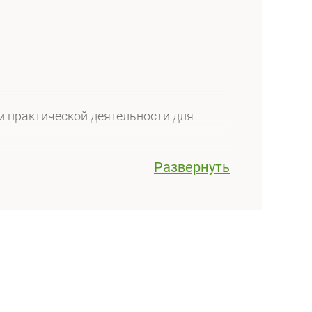
 практической деятельности для
Развернуть
в
.
ьно (дистопированных) зубов;