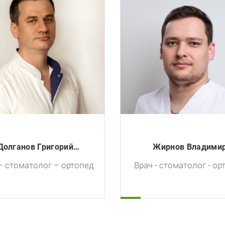
Новиков Николай Вале
Жирнов Владимир
Врач - стоматолог 
Александрович
 - стоматолог - ортопед
имплантолог, хиру