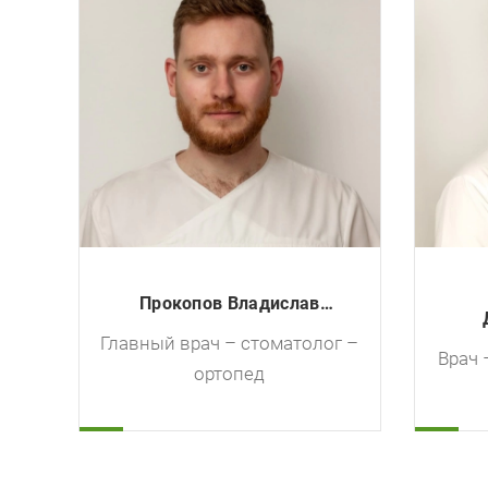
Долганов Григорий
г –
Александрович
Врач – стоматолог – ортопед
Врач