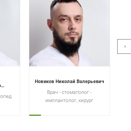
Старикова Радмила
рьевич
Александровна
Врач - стоматолог -
-
имплантолог, хирург, челюстно-
рг
лицевой хирург