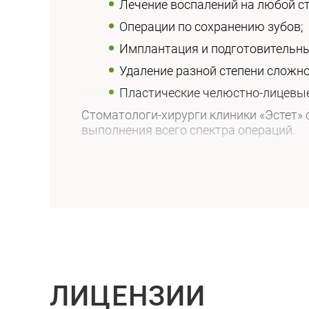
лечение воспалений на любой с
операции по сохранению зубов;
имплантация и подготовительн
удаление разной степени сложно
пластические челюстно-лицевы
Стоматологи-хирурги клиники «Эстет»
выполнения всего спектра операций.
Удаление зубов разной степени сложн
Наиболее частой операцией в области
К сложным вмешательствам можно от
удаление не полностью прорез
глубокий перелом корней зубов
удаление при остром воспалени
ЛИЦЕНЗИИ
удаление зуба мудрости
.