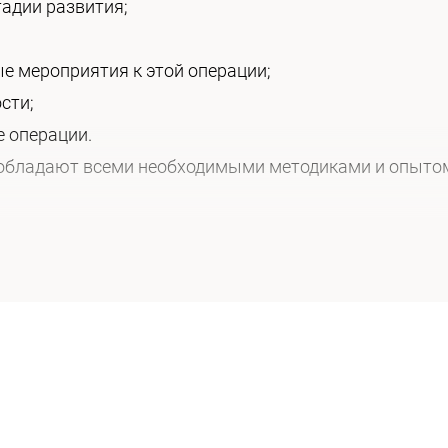
тадии развития;
ые мероприятия к этой операции;
сти;
е операции.
 обладают всеми необходимыми методиками и опытом
ости
 хирургической стоматологии является
удаление зубо
нести следующие манипуляции:
авшихся (ретинированных) и расположенных неправил
, либо имеющих значительное повреждение;
и;