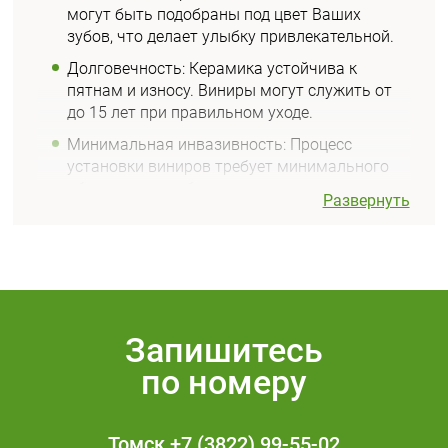
могут быть подобраны под цвет Ваших
зубов, что делает улыбку привлекательной.
Долговечность
: Керамика устойчива к
пятнам и износу. Виниры могут служить от
до 15 лет при правильном уходе.
Минимальная инвазивность
: Процесс
установки виниров требует минимального
обтачивания зубов, что сохраняет их
Развернуть
структуру.
Устойчивость к повреждениям
:
Керамические виниры обладают высокой
прочностью и могут выдерживать обычные
нагрузки при жевании.
Запишитесь
Устойчивость к окрашиванию
: В отличие от
обычных зубов, виниры не подвержены
по номеру
окрашиванию от кофе, чая или курения.
МИНУСЫ УСТАНОВКИ
Томск
+7 (3822) 99-55-02