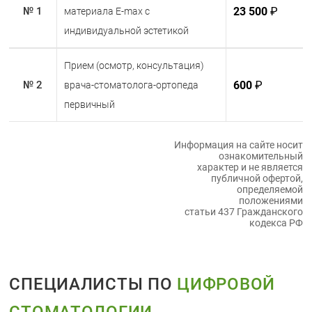
Регулярная гигиена полости рта: Чистите
23 500
₽
№ 1
материала E-max с
зубы дважды в день и используйте зубную
индивидуальной эстетикой
нить.
Посещайте стоматолога: Регулярные
Прием (осмотр, консультация)
осмотры помогут поддерживать здоровье
Ваших виниров и зубов.
600
₽
№ 2
врача-стоматолога-ортопеда
Избегайте жесткой пищи: Хотя виниры
первичный
прочные, стоит быть осторожными с
жесткой или липкой пищей, чтобы избежать
Информация на сайте носит
повреждений.
ознакомительный
характер и не является
публичной офертой,
определяемой
положениями
статьи 437 Гражданского
кодекса РФ
СПЕЦИАЛИСТЫ ПО
ЦИФРОВОЙ