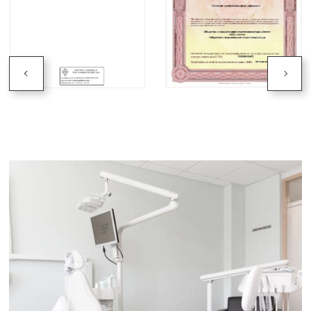
квалификацией, применяют в своей работе
современные методики, позволяющие проводить
любые манипуляции максимально
безболезненно для пациентов.
Стоматология «Эстет» ждет вас для
консультаций!