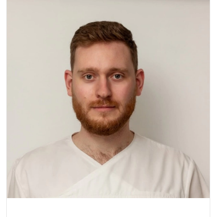
гайморотомии;
наличие новообразований (полипы, кисты);
период менее года после лучевой терапии.
После прекращения данных обстоятельств
можно вернуться к вопросу о проведении
операции синус-лифтинга.
Какие материалы используются для
наращивания кости?
В настоящее время для проведения операции
синус-лифтинга применяются самые разные
материалы, которые имеют как органическое
происхождение, так и могут состоять из
синтетических веществ. Данные материалы
совместимы с тканями организма и не
вызывают отторжения.
Для трансплантации может применяться как
собственная кость пациента, так и донорский