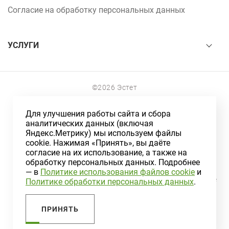
Согласие на обработку персональных данных
УСЛУГИ
©2026 Эстет
г.Северск, ул.Ленина, 122
Для улучшения работы сайта и сбора
аналитических данных (включая
+7 (3823) 78-55-55
Яндекс.Метрику) мы используем файлы
г.Томск, ул.Алтайская,159
cookie. Нажимая «Принять», вы даёте
согласие на их использование, а также на
обработку персональных данных. Подробнее
+7 (3822) 99-55-02
— в
Политике использования файлов cookie
и
Информация на сайте носит ознакомительный характер и не
Политике обработки персональных данных
.
является публичной офертой, определяемой положениями
статьи 437 Гражданского кодекса РФ
ПРИНЯТЬ