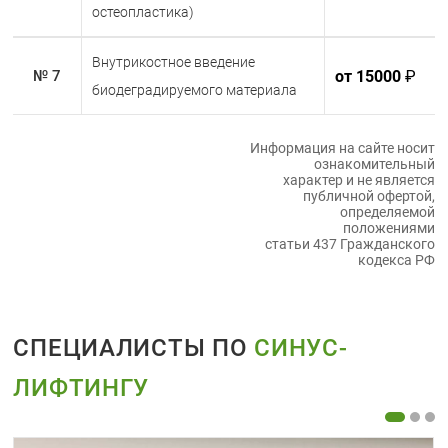
остеопластика)
наличие опухолей гайморовых пазух;
различные аутоиммунные болезни;
Внутрикостное введение
от 15000
₽
№ 7
биодеградируемого материала
заболевания, связанные с нарушением
регенеративных способностей;
прием препаратов, подавляющих иммунитет;
Информация на сайте носит
ознакомительный
заболевания, связанные со
характер и не является
публичной офертой,
свертываемостью крови.
определяемой
положениями
Обстоятельства, при которых операцию следует
статьи 437 Гражданского
отсрочить:
кодекса РФ
неудовлетворительная гигиена ротовой
полости;
обострение различных ЛОР-заболеваний;
СПЕЦИАЛИСТЫ ПО
СИНУС-
острая стадия хронических соматических
ЛИФТИНГУ
заболеваний;
послеоперационный период радикальной