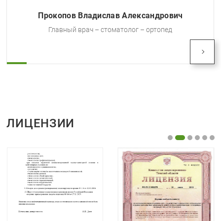
материал, остеопластик животного или
Долганов Григорий Александрович
синтетического происхождения.
Врач – стоматолог – ортопед
Синтетический остеопластик используется все
чаще, так как является современным
заменителем органических материалов. При
проведении операции его смешивают с кровью
пациента, что обогащает данную массу для
последующего созревания и образования
костной ткани, прочно удерживающей
имплантат.
ЛИЦЕНЗИИ
Почему нужно обратиться в стоматологию
«Эстет»?
Стоматология «Эстет» обладает всем
необходимым современным оборудованием для
проведения хирургических операций на самом
высоком уровне любой сложности.
Врачи-хирурги клиники обладают высокой