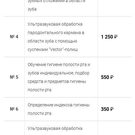
зубных отложений в области
процедуру уже сегодня и позаботьтесь о своем
зуба
здоровье!
Ультразвуковая обработка
пародонтального кармана в
1 250
₽
№ 4
области зуба с помощью
суспензии "Vector"-полиш
Обучение гигиене полости рта и
зубов индивидуальное, подбор
550
₽
№ 5
средств и предметов гигиены
полости рта
Определение индексов гигиены
350
₽
№ 6
полости рта
Ультразвуковая обработка