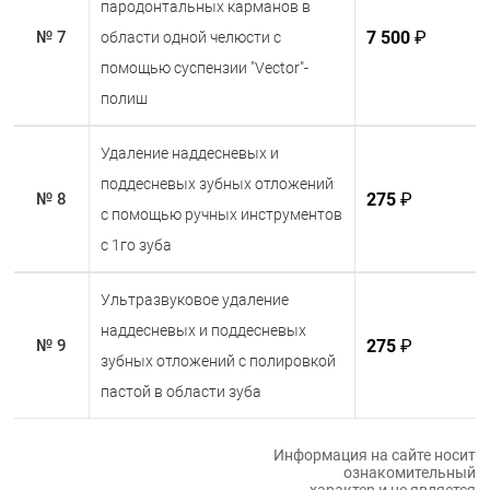
пародонтальных карманов в
7 500
₽
№ 7
области одной челюсти с
помощью суспензии "Vector"-
полиш
Удаление наддесневых и
поддесневых зубных отложений
275
₽
№ 8
с помощью ручных инструментов
с 1го зуба
Ультразвуковое удаление
наддесневых и поддесневых
275
₽
№ 9
зубных отложений с полировкой
пастой в области зуба
Информация на сайте носит
ознакомительный