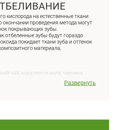
ОТБЕЛИВАНИЕ
го кислорода на естественные ткани
по окончании проведения метода могут
онок покрывающих зубы.
к отбеленные зубы будут гораздо
роксида покидает ткани зуба и оттенок
 композитного материала,
ного)
Развернуть
болеванию флюороз).
я, перенесенные в раннем возрасте).