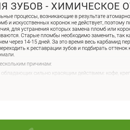
Я ЗУБОВ - ХИМИЧЕСКОЕ 
льные процессы, возникающие в результате атомарно
омб и искусственных коронок не действует, поэтому 
чия, для устранения которых замена пломб или кор
аются. Старые пломбы необходимо заменить, так ка
 чем через 14-15 дней. За это время весь карбамид пе
ереходить к реставрации зубов и подбирать оттенок
эмали.
нескольким причинам:
оус (окрашивание зуба от светло-коричневого до чер
черных оттенков.
ое содержание фтора в питьевой воде приводит к за
сть (наследственный фактор и системные заболевани
ие вмешательства и осложнения.