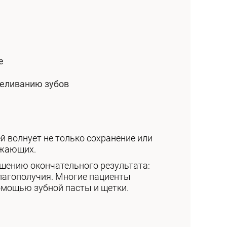
е
беливанию зубов
й волнует не только сохранение или
ужающих.
учшению окончательного результата:
благополучия. Многие пациенты
омощью зубной пасты и щетки.