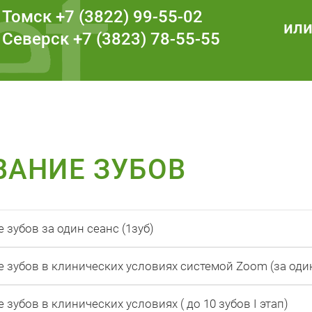
бов.
Томск
+7 (3822) 99-55-02
ил
ывающие изменения цвета зубов являются показани
Северск
+7 (3823) 78-55-55
о разделить на две группы:
рация препарата от 9% до 20%)
 (отбеливание в стоматологическом кабинете концент
вания при котором используется перекиси карбамида
ВАНИЕ ЗУБОВ
дано предпочтение отбеливающей системе Opalescenc
ce имеет регистрацию Министерства Здравоохранения
 воды что помогает избежать гиперчувствительности 
Действующим веществом в системе Opalescence явля
зубов за один сеанс (1зуб)
ые вкусовые добавки - нейтральные, банановые, ме
зубов в клинических условиях системой Zoom (за оди
ОВ, ТЕХНОЛОГИЯ ОТБЕЛИ
убов в клинических условиях ( до 10 зубов I этап)