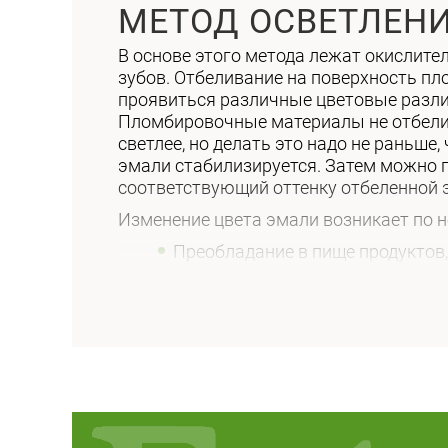
МЕТОД ОСВЕТЛЕНИ
В основе этого метода лежат окислите
зубов. Отбеливание на поверхность пл
проявиться различные цветовые разли
Пломбировочные материалы не отбелив
светлее, но делать это надо не раньше,
эмали стабилизируется. Затем можно п
соответствующий оттенку отбеленной 
Изменение цвета эмали возникает по 
Преобладание в пище продуктов, обладающих сильно красящим действием: кофе, крепкий чай, кока/пепси-кола, черника,
ежевика, красное вино, соевый с
Курение табака. Никотин и большое содержание различных смол (даже в самых легких сигаретах) вызывают окрашивание
эмали от желто-коричневого до 
Медикаментозное влияние лекарственных препаратов в период формирования зубов (антибиотики особенно
тетрациклинового ряда).
Химическое влияние (повышенн
Генетическая предрасположенно
Некорректные стоматологическ