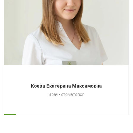
предотвращения серьезных последствий.
Запущенный кариес: Если кариес уже достиг
запущенной стадии и зуб не подлежит
восстановлению, его необходимо удалить.
Травма зуба: Откол коронки или перелом
корня зуба могут стать показанием к
удалению, особенно если зуб не подлежит
восстановлению.
Сверхкомплектные зубы: Наличие лишних
зубов может вызвать проблемы с места и
прикусом, что также является показанием
для удаления.
Коева Екатерина Максимовна
Неправильный прикус: Если молочный зуб
Врач - стоматолог
нарушает прикус, его удаление может
помочь исправить ситуацию.
Своевременное удаление молочного зуба, при
наличии указанных показаний, не только
устранит проблему, но и поможет избежать